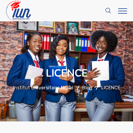
LICENCE
Institut Universitaire Nobel
Blog
LICENCE